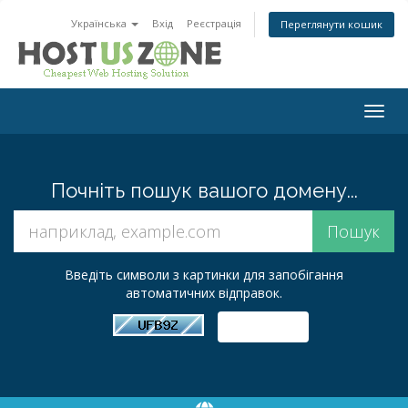
Українська
Вхід
Реєстрація
Переглянути кошик
Togg
navig
Почніть пошук вашого домену...
Введіть символи з картинки для запобігання
автоматичних відправок.