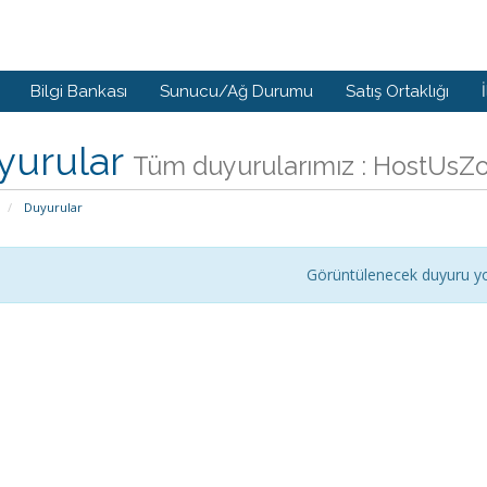
Bilgi Bankası
Sunucu/Ağ Durumu
Satış Ortaklığı
yurular
Tüm duyurularımız : HostUsZ
Duyurular
Görüntülenecek duyuru y