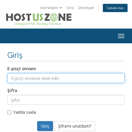
Azerbaijani
Giriş
Qeydiyyat
Səbətə bax
Togg
navig
Giriş
E-poçt ünvanı
Şifrə
Yadda saxla
Şifrəmi unutdum?