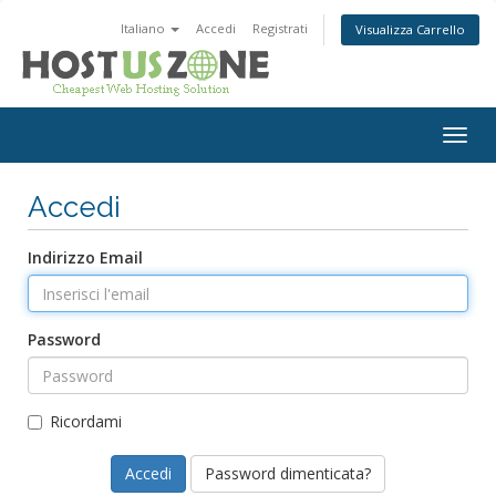
Italiano
Accedi
Registrati
Visualizza Carrello
Togg
navig
Accedi
Indirizzo Email
Password
Ricordami
Password dimenticata?